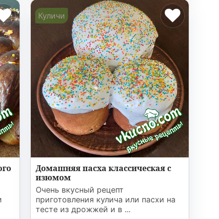
Куличи
ого
Домашняя пасха классическая с
изюмом
Очень вкусный рецепт
и
приготовления кулича или пасхи на
тесте из дрожжей и в ...