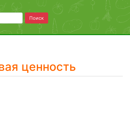
Поиск
вая ценность