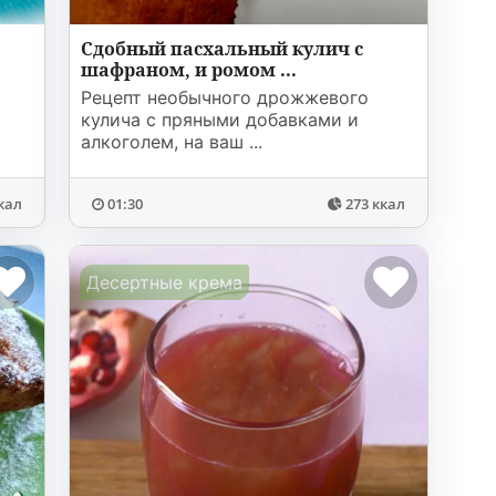
Сдобный пасхальный кулич с
шафраном, и ромом ...
й
Рецепт необычного дрожжевого
кулича с пряными добавками и
алкоголем, на ваш ...
кал
01:30
273 ккал
Десертные крема