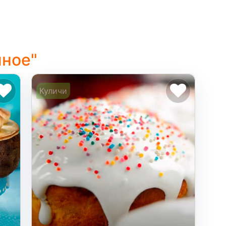
чное"
Куличи