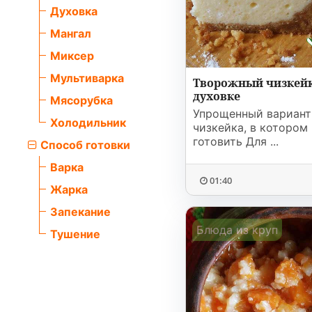
Духовка
Мангал
Миксер
Мультиварка
Творожный чизкейк
духовке
Мясорубка
Упрощенный вариант
Холодильник
чизкейка, в котором
готовить Для ...
Способ готовки
Варка
01:40
Жарка
Запекание
Блюда из круп
Тушение