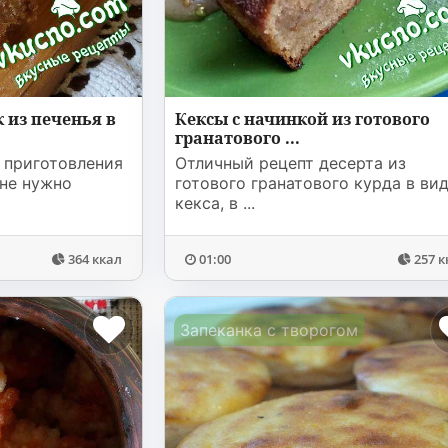
 из печенья в
Кексы с начинкой из готового
гранатового ...
 приготовления
Отличный рецепт десерта из
 не нужно
готового гранатового курда в ви
кекса, в ...
364 ккал
01:00
257 к
Запеканка с творогом