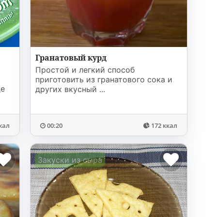
Гранатовый курд
Простой и легкий способ
приготовить из гранатового сока и
де
других вкусный ...
кал
00:20
172 ккал
Закуски из сыра