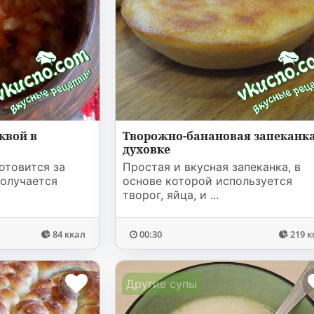
квой в
Творожно-банановая запеканка
духовке
отовится за
Простая и вкусная запеканка, в
Получается
основе которой используется
творог, яйца, и ...
84 ккал
00:30
219 к
Другие супы