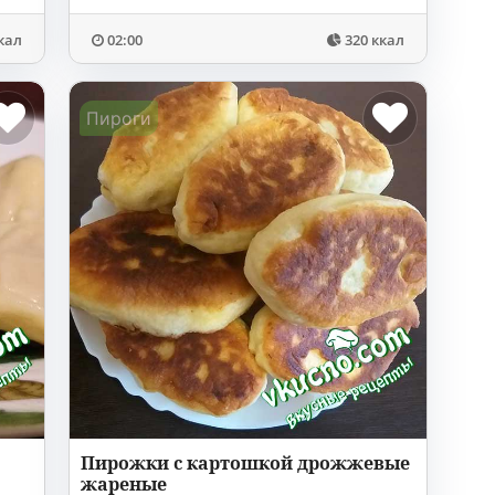
кал
02:00
320 ккал
Пироги
Пирожки с картошкой дрожжевые
жареные
х