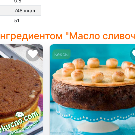
0.8
748 ккал
:
51
ингредиентом "Масло сливо
Кексы