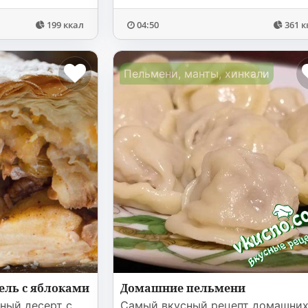
199 ккал
04:50
361 к
Пельмени, манты, хинкали
ель с яблоками
Домашние пельмени
ный десерт с
Самый вкусный рецепт домашни