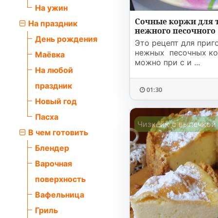
На ужин
Сочные коржи для т
На праздник
нежного песочного .
День рождения
Это рецепт для приг
нежных песочных ко
Маёвка
можно при с и ...
На любой
праздник
01:30
Новый год
Пасха
Чизкейк с выпечкой
В чем готовить
Блендер
Варочная
поверхность
Вафельница
Гриль