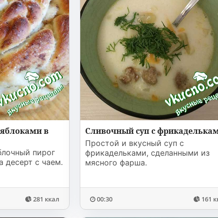
 яблоками в
Сливочный суп с фрикаделька
Простой и вкусный суп с
блочный пирог
фрикадельками, сделанными из
а десерт с чаем.
мясного фарша.
281 ккал
00:30
161 к