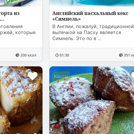
орта из
Английский пасхальный кекс
..
«Симнель»
отовления
В Англии, пожалуй, традиционно
ржей, которые
выпечкой на Пасху является
Симнель. Это по в ...
330 ккал
01:30
351 к
Кексы