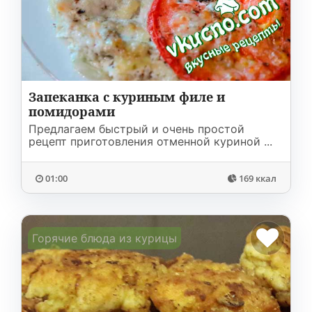
Соусы
На ужин
Мультиварка
Мясорубка
Холодильник
Запеканка с куриным филе и
помидорами
Предлагаем быстрый и очень простой
рецепт приготовления отменной куриной ...
01:00
169 ккал
Горячие блюда из курицы