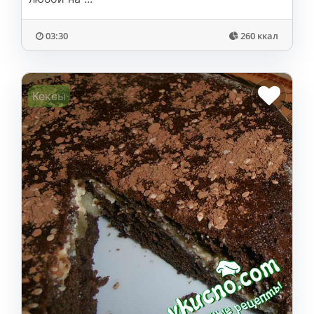
03:30
260 ккал
Кексы