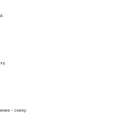
а.
ху.
ение - снизу.