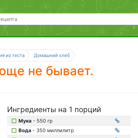
чение
к
вить
овки
сть
ия из теста
Домашний хлеб
роще не бывает.
Ингредиенты на
1 порций
Мука
- 550 гр
Вода
- 350 миллилитр