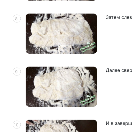
Затем слев
Далее свер
И в заверш