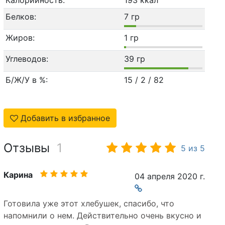
Калорийность:
193 ккал
Белков:
7 гр
Жиров:
1 гр
Углеводов:
39 гр
Б/Ж/У в %:
15 / 2 / 82
Добавить в избранное
Отзывы
1
5
из
5
Карина
04 апреля 2020 г.
Готовила уже этот хлебушек, спасибо, что
напомнили о нем. Действительно очень вкусно и