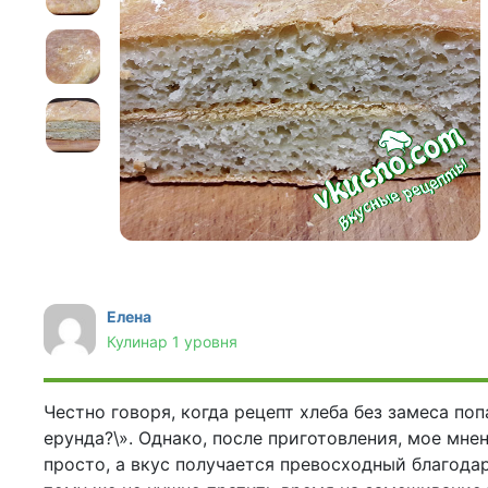
Соусы
На ужин
Мультиварка
Мясорубка
Холодильник
Елена
Кулинар 1 уровня
Честно говоря, когда рецепт хлеба без замеса попа
ерунда?\». Однако, после приготовления, мое мне
просто, а вкус получается превосходный благода