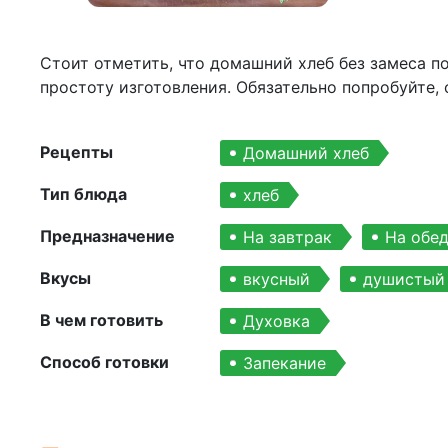
Стоит отметить, что домашний хлеб без замеса п
простоту изготовления. Обязательно попробуйте,
Рецепты
Домашний хлеб
Тип блюда
хлеб
Предназначение
На завтрак
На обе
Вкусы
вкусный
душистый
В чем готовить
Духовка
Способ готовки
Запекание