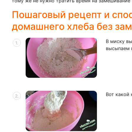
тому же не нужно тратить время на замешивание 
Пошаговый рецепт и спо
домашнего хлеба без за
В миску вы
высыпаем 
Вот какой 