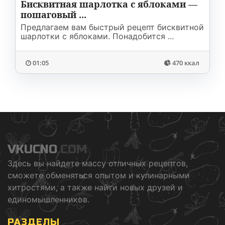
Бисквитная шарлотка с яблоками —
пошаговый ...
Предлагаем вам быстрый рецепт бисквитной
шарлотки с яблоками. Понадобится ...
01:05
470 ккал
VKUCNO
.COM
Здесь вы найдете массу отличных рецептов,
сможете обменяться опытом и кулинарными
хитростями, а также найти новых друзей и
единомышленников.
РАЗДЕЛЫ