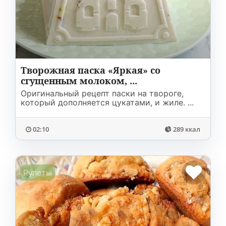
Соусы
На ужин
Мультиварка
Мясорубка
Холодильник
Творожная паска «Яркая» со
сгущенным молоком, ...
Оригинальный рецепт паски на твороге,
который дополняется цукатами, и жиле. ...
02:10
289 ккал
Рулеты