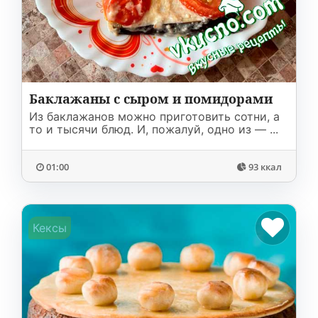
Соусы
На ужин
Мультиварка
Мясорубка
Холодильник
Баклажаны с сыром и помидорами
Из баклажанов можно приготовить сотни, а
то и тысячи блюд. И, пожалуй, одно из — ...
01:00
93 ккал
Кексы