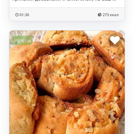
01:30
273 ккал
Рулеты