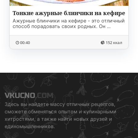
Тонкие ажурные блинчики на кефире
Ажурные блинчики на кефире - это отличный
способ порадовать своих родных. Он ...
00:40
152 ккал
VKUCNO
.COM
Здесь вы найдете массу отличных рецептов,
сможете обменяться опытом и кулинарными
хитростями, а также найти новых друзей и
единомышленников.