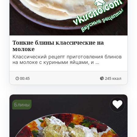
Соусы
На ужин
Мультиварка
Мясорубка
Холодильник
Тонкие блины классические на
молоке
Классический рецепт приготовления блинов
на молоке с куриными яйцами, и ...
00:45
245 ккал
Блины