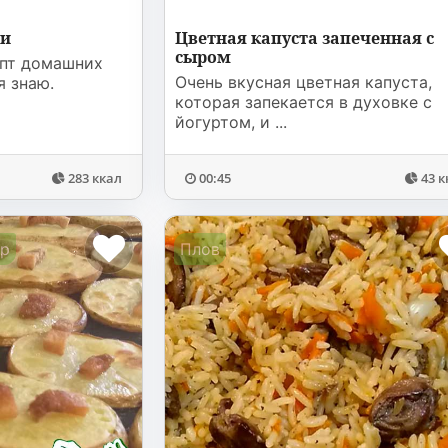
ни
Цветная капуста запеченная с
сыром
пт домашних
Очень вкусная цветная капуста,
я знаю.
которая запекается в духовке с
йогуртом, и ...
283 ккал
00:45
43 к
ир
Плов