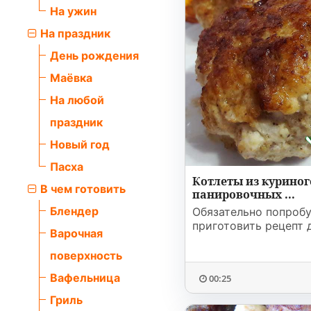
На ужин
На праздник
День рождения
Маёвка
На любой
праздник
Новый год
Пасха
Котлеты из куриног
В чем готовить
панировочных ...
Блендер
Обязательно попроб
приготовить рецепт 
Варочная
поверхность
Вафельница
00:25
Гриль