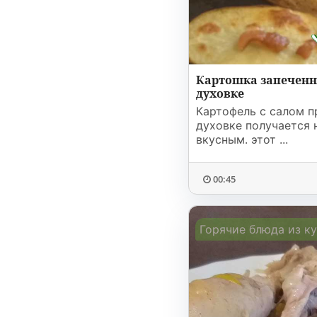
Картошка запеченна
духовке
Картофель с салом п
духовке получается
вкусным. этот ...
00:45
Горячие блюда из к