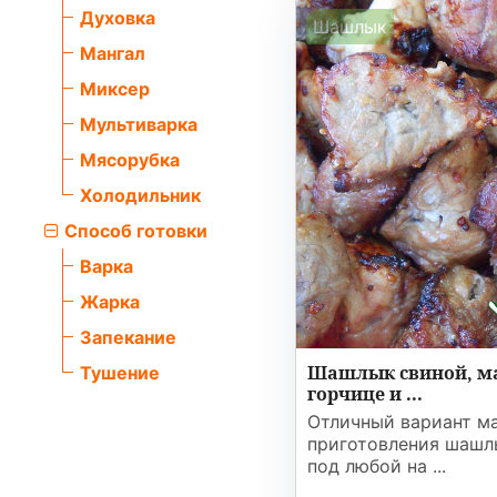
Духовка
Шашлык
Мангал
Миксер
Мультиварка
Мясорубка
Холодильник
Способ готовки
Варка
Жарка
Запекание
Шашлык свиной, м
Тушение
горчице и ...
Отличный вариант м
приготовления шашл
под любой на ...