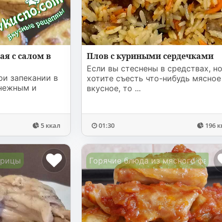
я с салом в
Плов с куриными сердечками
Если вы стеснены в средствах, н
ри запекании в
хотите съесть что-нибудь мясное
 нежным и
вкусное, то ...
5 ккал
01:30
196 к
урицы
Горячие блюда из мясного фарш