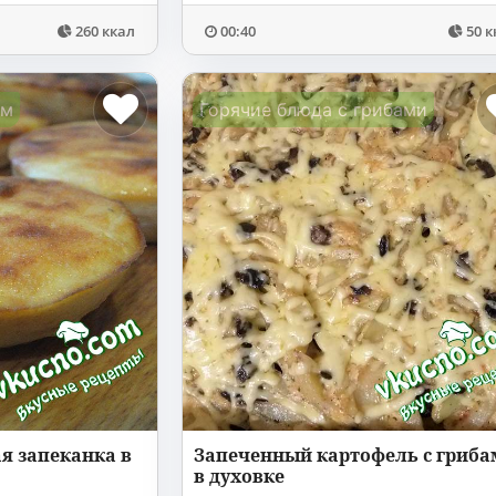
260 ккал
00:40
50 к
ом
Горячие блюда с грибами
я запеканка в
Запеченный картофель с гриб
в духовке