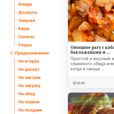
Соусы
На ужин
Мультиварка
блюда
Десерты
Мясорубка
Закуски
Каши
Холодильник
Салаты
Соусы
Овощное рагу с каб
баклажанами и ...
Предназначение
Простой и вкусный в
На второе
семейного обеда или
когда в овощи ...
На десерт
На завтрак
02:00
На закуску
На обед
Горячие блюда из ф
На первое
На полдник