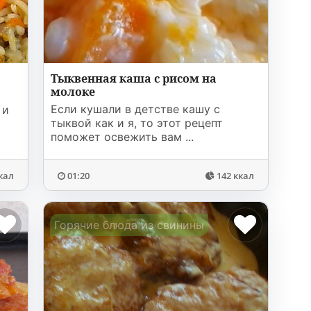
Тыквенная каша с рисом на
молоке
о
Если кушали в детстве кашу с
 и
тыквой как и я, то этот рецепт
поможет освежить вам ...
кал
01:20
142 ккал
а
Горячие блюда из свинины