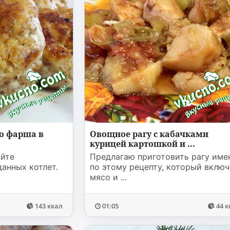
о фарша в
Овощное рагу с кабачками
курицей картошкой и ...
уйте
Предлагаю приготовить рагу име
данных котлет.
по этому рецепту, который включ
мясо и ...
143 ккал
01:05
44 к