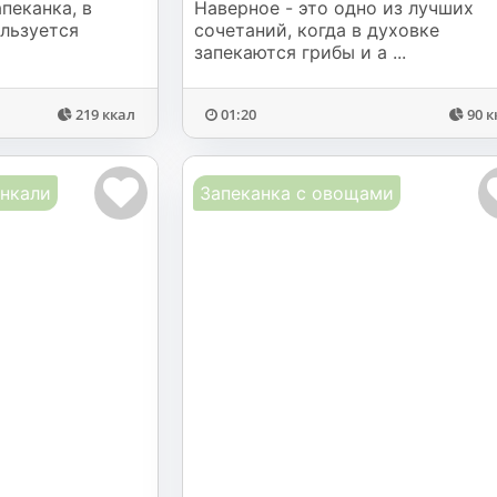
пеканка, в
Наверное - это одно из лучших
льзуется
сочетаний, когда в духовке
запекаются грибы и а ...
219 ккал
01:20
90 к
инкали
Запеканка с овощами