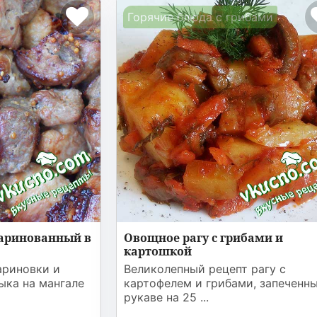
Горячие блюда с грибами
аринованный в
Овощное рагу с грибами и
картошкой
ариновки и
Великолепный рецепт рагу с
ыка на мангале
картофелем и грибами, запеченны
рукаве на 25 ...