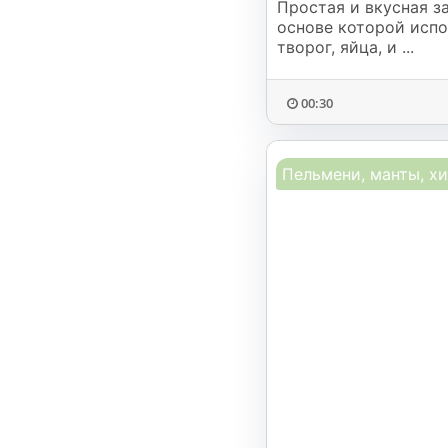
Простая и вкусная за
основе которой испо
творог, яйца, и ...
00:30
Пельмени, манты, х