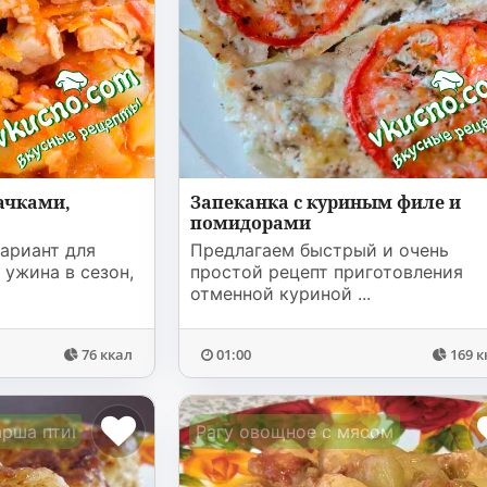
ачками,
Запеканка с куриным филе и
помидорами
ариант для
Предлагаем быстрый и очень
 ужина в сезон,
простой рецепт приготовления
отменной куриной ...
76 ккал
01:00
169 к
арша птицы
Рагу овощное с мясом