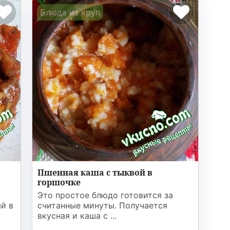
Блюда из круп
Пшенная каша с тыквой в
горшочке
Это простое блюдо готовится за
й в
считанные минуты. Получается
вкусная и каша с ...