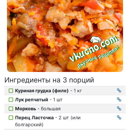
Соусы
На ужин
Мультиварка
Мясорубка
Холодильник
Ингредиенты на
3 порций
Куриная грудка (филе)
- 1 кг
Лук репчатый
- 1 шт
Морковь
- большая
Перец Ласточка
- 2 шт (или
болгарский)