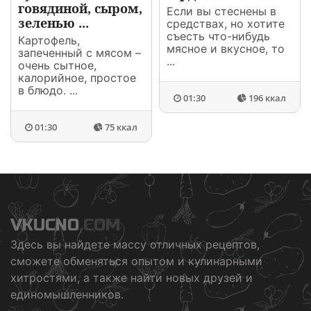
говядиной, сыром,
Если вы стеснены в
зеленью ...
средствах, но хотите
съесть что-нибудь
Картофель,
мясное и вкусное, то
запеченный с мясом –
...
очень сытное,
калорийное, простое
в блюдо. ...
01:30
196 ккал
01:30
75 ккал
VKUCNO
.COM
Здесь вы найдете массу отличных рецептов,
сможете обменяться опытом и кулинарными
хитростями, а также найти новых друзей и
единомышленников.