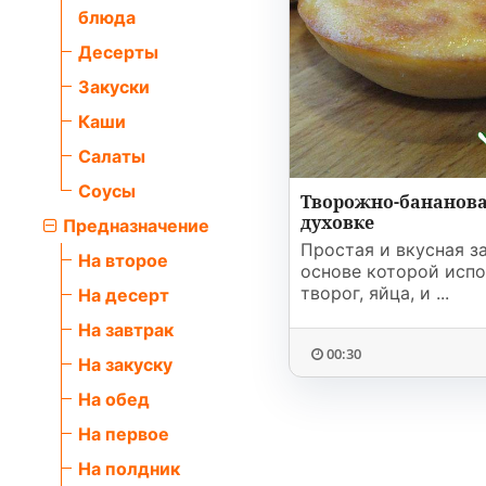
Соусы
На ужин
Мультиварка
блюда
Десерты
Мясорубка
Закуски
Каши
Холодильник
Салаты
Соусы
Творожно-бананова
духовке
Предназначение
Простая и вкусная за
На второе
основе которой испо
творог, яйца, и ...
На десерт
На завтрак
00:30
На закуску
На обед
На первое
На полдник