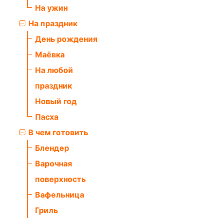
На ужин
На праздник
День рождения
Маёвка
На любой
праздник
Новый год
Пасха
В чем готовить
Блендер
Варочная
поверхность
Вафельница
Гриль