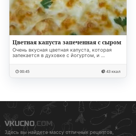
Соусы
На ужин
Мультиварка
Мясорубка
Холодильник
Цветная капуста запеченная с сыром
Очень вкусная цветная капуста, которая
запекается в духовке с йогуртом, и ...
00:45
43 ккал
VKUCNO
.COM
Здесь вы найдете массу отличных рецептов,