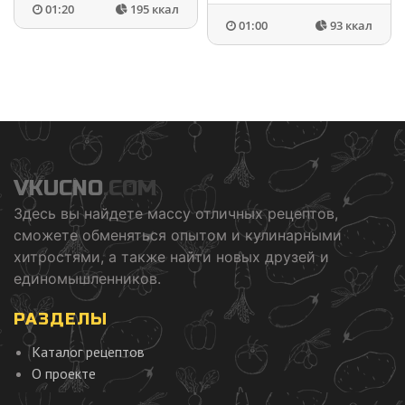
01:20
195 ккал
01:00
93 ккал
VKUCNO
.COM
Здесь вы найдете массу отличных рецептов,
сможете обменяться опытом и кулинарными
хитростями, а также найти новых друзей и
единомышленников.
РАЗДЕЛЫ
Каталог рецептов
О проекте