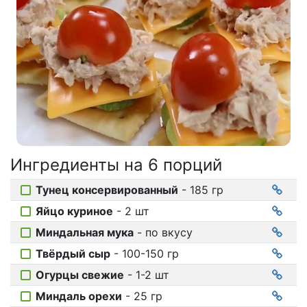
Соусы
На ужин
Мультиварка
Мясорубка
Холодильник
Ингредиенты на
6 порций
Тунец консервированный
- 185 гр
Яйцо куриное
- 2 шт
Миндальная мука
- по вкусу
Твёрдый сыр
- 100-150 гр
Огурцы свежие
- 1-2 шт
Миндаль орехи
- 25 гр