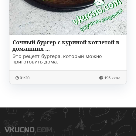
Соусы
На ужин
Мультиварка
Мясорубка
Холодильник
Сочный бургер с куриной котлетой в
домашних ...
Это рецепт бургера, который можно
приготовить дома.
01:20
195 ккал
VKUCNO
.COM