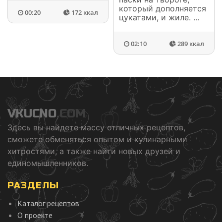
который дополняется
00:20
172 ккал
цукатами, и жиле. ...
02:10
289 ккал
VKUCNO
.COM
Здесь вы найдете массу отличных рецептов,
сможете обменяться опытом и кулинарными
хитростями, а также найти новых друзей и
единомышленников.
РАЗДЕЛЫ
Каталог рецептов
О проекте