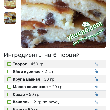
Соусы
На ужин
Мультиварка
Мясорубка
Холодильник
Ингредиенты на
6 порций
Творог
- 450 гр
Яйцо куриное
- 2 шт
Крупа манная
- 30 гр
Масло сливочное
- 20 гр
Сахар
- 50 гр
Ванилин
- 2 гр по вкусу
Изюм
- 50 гр