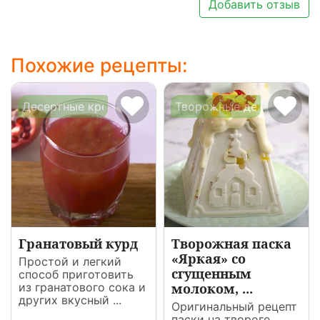
Добавить отзыв
Похожие рецепты:
Десертные крема
Творожные десерты
Гранатовый курд
Творожная паска
«Яркая» со
Простой и легкий
сгущенным
способ приготовить
из гранатового сока и
молоком, ...
других вкусный ...
Оригинальный рецепт
паски на твороге,