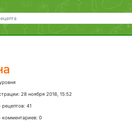
чение
к
вить
овки
сть
на
 уровня
трации: 28 ноября 2018, 15:52
 рецептов: 41
 комментариев: 0