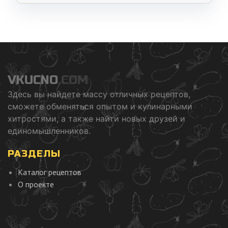
VKUCNO
.COM
Здесь вы найдете массу отличных рецептов,
сможете обменяться опытом и кулинарными
хитростями, а также найти новых друзей и
единомышленников.
РАЗДЕЛЫ
Каталог рецептов
О проекте