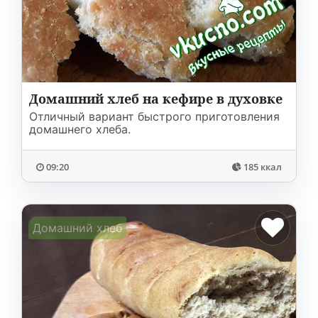
Соусы
На ужин
Мультиварка
Мясорубка
Холодильник
Домашний хлеб на кефире в духовке
Отличный вариант быстрого приготовления
домашнего хлеба.
09:20
185 ккал
Домашний хлеб