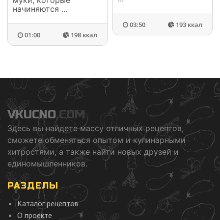
начиняются ...
03:50
193 ккал
01:00
198 ккал
VKUCNO
.COM
Здесь вы найдете массу отличных рецептов,
сможете обменяться опытом и кулинарными
хитростями, а также найти новых друзей и
единомышленников.
РАЗДЕЛЫ
Каталог рецептов
О проекте