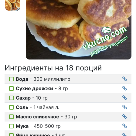
Соусы
На ужин
Мультиварка
Мясорубка
Холодильник
Ингредиенты на
18 порций
Вода
- 300 миллилитр
Сухие дрожжи
- 8 гр
Сахар
- 10 гр
Соль
- 1 чайная л.
Масло сливочное
- 30 гр
Мука
- 450-500 гр
Яйцо куриное
- 1 шт