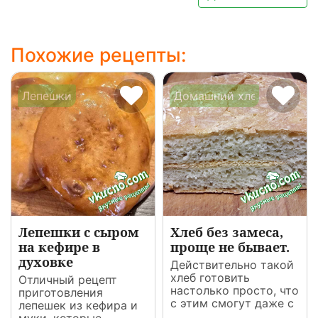
Похожие рецепты:
Лепешки
Домашний хлеб
Лепешки с сыром
Хлеб без замеса,
на кефире в
проще не бывает.
духовке
Действительно такой
хлеб готовить
Отличный рецепт
настолько просто, что
приготовления
с этим смогут даже с
лепешек из кефира и
...
муки, которые