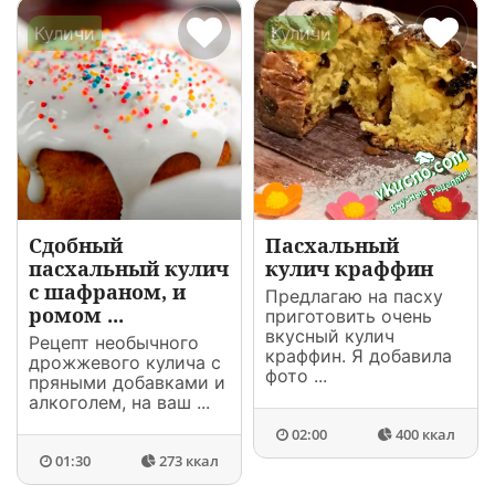
Куличи
Куличи
Сдобный
Пасхальный
пасхальный кулич
кулич краффин
с шафраном, и
Предлагаю на пасху
ромом ...
приготовить очень
вкусный кулич
Рецепт необычного
краффин. Я добавила
дрожжевого кулича с
фото ...
пряными добавками и
алкоголем, на ваш ...
02:00
400 ккал
01:30
273 ккал