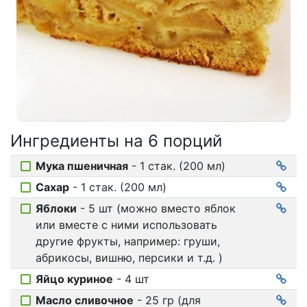
Соусы
На ужин
Мультиварка
Мясорубка
Холодильник
Ингредиенты на
6 порций
Мука пшеничная
- 1 стак. (200 мл)
Сахар
- 1 стак. (200 мл)
Яблоки
- 5 шт (можно вместо яблок
или вместе с ними использовать
другие фрукты, например: груши,
абрикосы, вишню, персики и т.д. )
Яйцо куриное
- 4 шт
Масло сливочное
- 25 гр (для