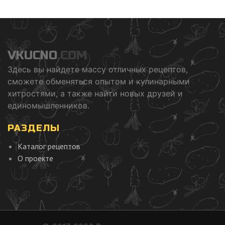
VKUCNO
.COM
Здесь вы найдете массу отличных рецептов,
сможете обменяться опытом и кулинарными
хитростями, а также найти новых друзей и
единомышленников.
РАЗДЕЛЫ
Каталог рецептов
О проекте