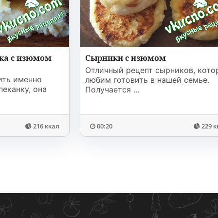
ка с изюмом
Сырники с изюмом
Отличный рецепт сырников, кото
ить именно
любим готовить в нашей семье.
еканку, она
Получается ...
216 ккал
00:20
229 к