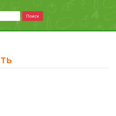
Поиск
сть