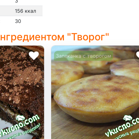
3
156 ккал
:
30
ингредиентом "Творог"
Запеканка с творогом