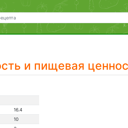
чение
к
вить
овки
сть
сть и пищевая ценно
16.4
10