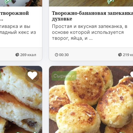
 творожной
Творожно-банановая запеканка
..
духовке
тиварка и вы
Простая и вкусная запеканка, в
ладный кекс из
основе которой используется
творог, яйца, и ...
269 ккал
00:30
219 к
Сырники