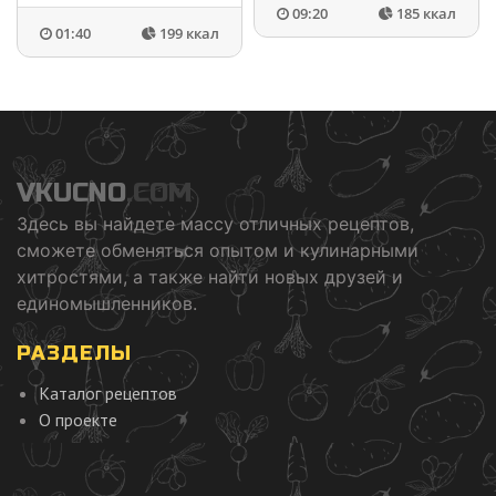
09:20
185 ккал
01:40
199 ккал
VKUCNO
.COM
Здесь вы найдете массу отличных рецептов,
сможете обменяться опытом и кулинарными
хитростями, а также найти новых друзей и
единомышленников.
РАЗДЕЛЫ
Каталог рецептов
О проекте