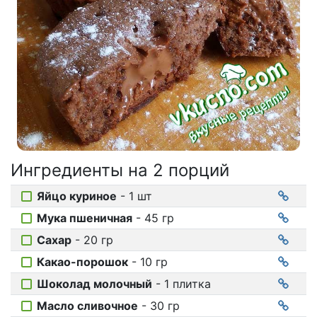
Соусы
На ужин
Мультиварка
Мясорубка
Холодильник
Ингредиенты на
2 порций
Яйцо куриное
- 1 шт
Мука пшеничная
- 45 гр
Сахар
- 20 гр
Какао-порошок
- 10 гр
Шоколад молочный
- 1 плитка
Масло сливочное
- 30 гр