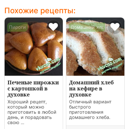
Похожие рецепты:
Пироги
Домашний хлеб
Печеные пирожки
Домашний хлеб
с картошкой в
на кефире в
духовке
духовке
Хороший рецепт,
Отличный вариант
который можно
быстрого
приготовить в любой
приготовления
день, и порадовать
домашнего хлеба.
свою ...