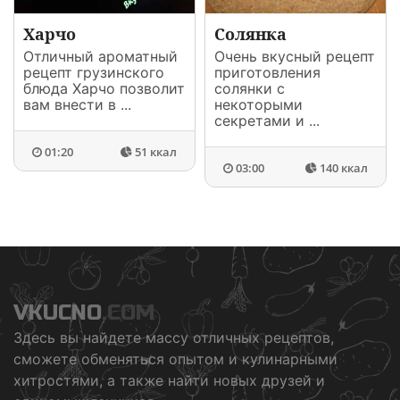
Харчо
Солянка
Отличный ароматный
Очень вкусный рецепт
рецепт грузинского
приготовления
блюда Харчо позволит
солянки с
вам внести в ...
некоторыми
секретами и ...
01:20
51 ккал
03:00
140 ккал
VKUCNO
.COM
Здесь вы найдете массу отличных рецептов,
сможете обменяться опытом и кулинарными
хитростями, а также найти новых друзей и