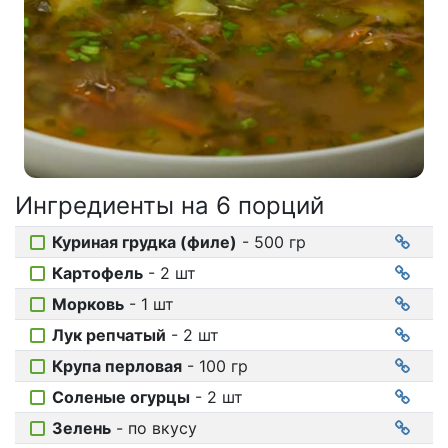
Соусы
На ужин
Мультиварка
Мясорубка
Холодильник
Ингредиенты на
6 порций
Куриная грудка (филе)
- 500 гр
Картофель
- 2 шт
Морковь
- 1 шт
Лук репчатый
- 2 шт
Крупа перловая
- 100 гр
Соленые огурцы
- 2 шт
Зелень
- по вкусу