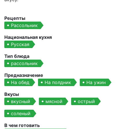
Рецепты
Рассольник
Национальная кухня
Русская
Тип блюда
рассольник
Предназначение
На обед
На полдник
На ужин
Вкусы
вкусный
мясной
острый
соленый
В чем готовить