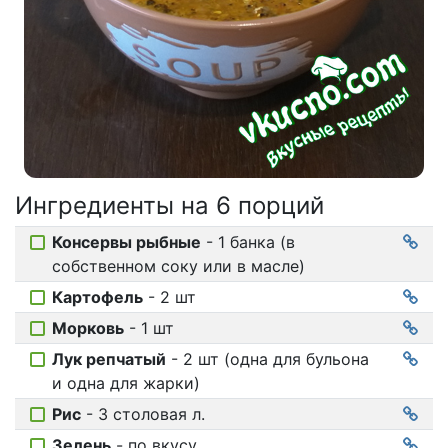
Соусы
На ужин
Мультиварка
Мясорубка
Холодильник
Ингредиенты на
6 порций
Консервы рыбные
- 1 банка (в
собственном соку или в масле)
Картофель
- 2 шт
Морковь
- 1 шт
Лук репчатый
- 2 шт (одна для бульона
и одна для жарки)
Рис
- 3 столовая л.
Зелень
- по вкусу