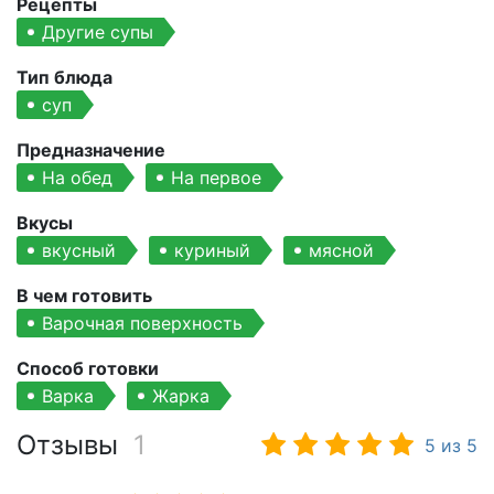
Рецепты
Другие супы
Тип блюда
суп
Предназначение
На обед
На первое
Вкусы
вкусный
куриный
мясной
В чем готовить
Варочная поверхность
Способ готовки
Варка
Жарка
Отзывы
1
5
из
5