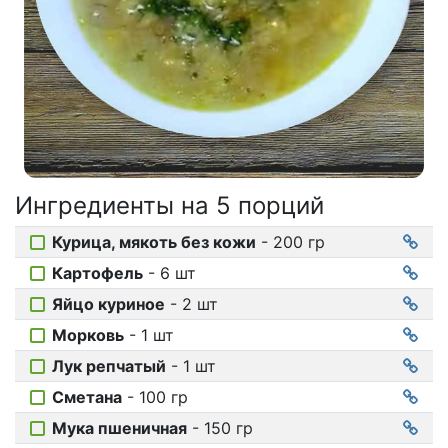
Соусы
На ужин
Мультиварка
Мясорубка
Холодильник
Ингредиенты на
5 порций
Курица, мякоть без кожи
- 200 гр
Картофель
- 6 шт
Яйцо куриное
- 2 шт
Морковь
- 1 шт
Лук репчатый
- 1 шт
Сметана
- 100 гр
Мука пшеничная
- 150 гр