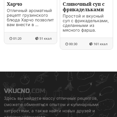
Харчо
Сливочный суп с
фрикадельками
Отличный ароматный
рецепт грузинского
Простой и вкусный
блюда Харчо позволит
суп с фрикадельками,
вам внести в ...
сделанными из
мясного фарша.
01:20
51 ккал
00:30
161 ккал
VKUCNO
.COM
Здесь вы найдете массу отличных рецептов,
сможете обменяться опытом и кулинарными
хитростями, а также найти новых друзей и