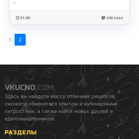
...
01:00
246 ккал
1
2
VKUCNO
.COM
Здесь вы найдете массу отличных рецептов,
сможете обменяться опытом и кулинарными
хитростями, а также найти новых друзей и
единомышленников.
РАЗДЕЛЫ