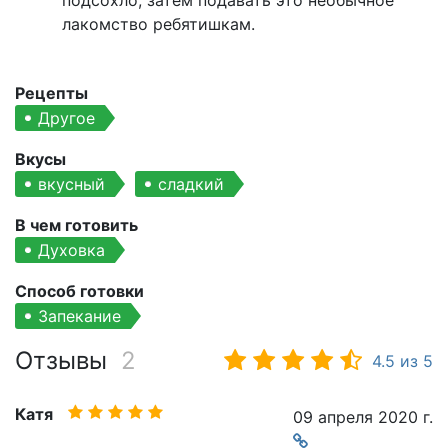
подсохло, затем подавать это необычное
лакомство ребятишкам.
Рецепты
Другое
Вкусы
вкусный
сладкий
В чем готовить
Духовка
Способ готовки
Запекание
Отзывы
2
4.5
из
5
Катя
09 апреля 2020 г.