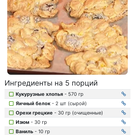
Соусы
На ужин
Мультиварка
Мясорубка
Холодильник
Ингредиенты на
5 порций
Кукурузные хлопья
- 570 гр
Яичный белок
- 2 шт (сырой)
Орехи грецкие
- 30 гр (очищенные)
Изюм
- 30 гр
Ваниль
- 10 гр