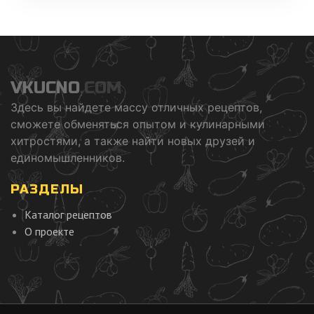
VKUCNO
.COM
Здесь вы найдете массу отличных рецептов,
сможете обменяться опытом и кулинарными
хитростями, а также найти новых друзей и
единомышленников.
РАЗДЕЛЫ
Каталог рецептов
О проекте