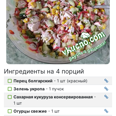
Соусы
На ужин
Мультиварка
Мясорубка
Холодильник
Ингредиенты на
4 порций
Перец болгарский
- 1 шт (красный)
Зелень укропа
- 1 пучок
Сахарная кукуруза консервированная
-
1 шт
Огурцы свежие
- 1 шт