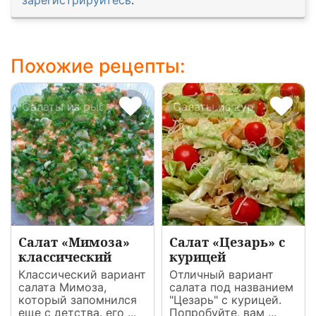
зарегистрируйтесь
.
Похожие рецепты:
Салаты из рыбы и морепродуктов
Салаты из курицы
Салат «Мимоза»
Салат «Цезарь» с
классический
курицей
Классический вариант
Отличный вариант
салата Мимоза,
салата под названием
который запомнился
"Цезарь" с курицей.
еще с детства. его ...
Попробуйте, вам ...