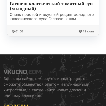
Гаспачо классический томатный суп
(холодный)
Очень простой и вкусный рецепт холодного
классического супа Гаспачо, к нам ...
01:00
18 ккал
VKUCNO
.COM
Здесь вы найдете массу отличных рецептов,
сможете обменяться опытом и кулинарными
хитростями, а также найти новых друзей и
единомышленников.