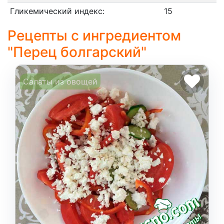
Соусы
На ужин
Мультиварка
Гликемический индекс:
15
Рецепты с ингредиентом
Мясорубка
"Перец болгарский"
Холодильник
Салаты из овощей