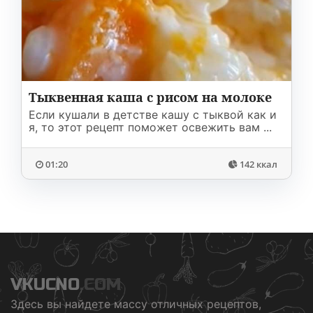
Соусы
На ужин
Мультиварка
Мясорубка
Холодильник
Тыквенная каша с рисом на молоке
Если кушали в детстве кашу с тыквой как и
я, то этот рецепт поможет освежить вам ...
01:20
142 ккал
VKUCNO
.COM
Здесь вы найдете массу отличных рецептов,